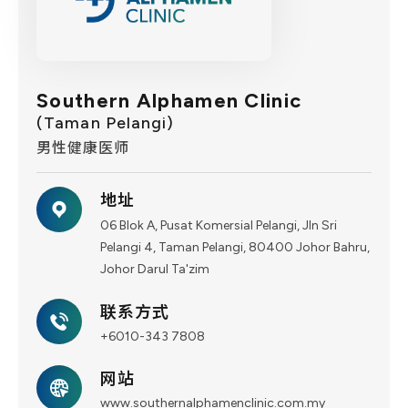
Southern Alphamen Clinic
(Taman Pelangi)
男性健康医师
地址
06 Blok A, Pusat Komersial Pelangi, Jln Sri
Pelangi 4, Taman Pelangi, 80400 Johor Bahru,
Johor Darul Ta'zim
联系方式
+6010-343 7808
网站
www.southernalphamenclinic.com.my