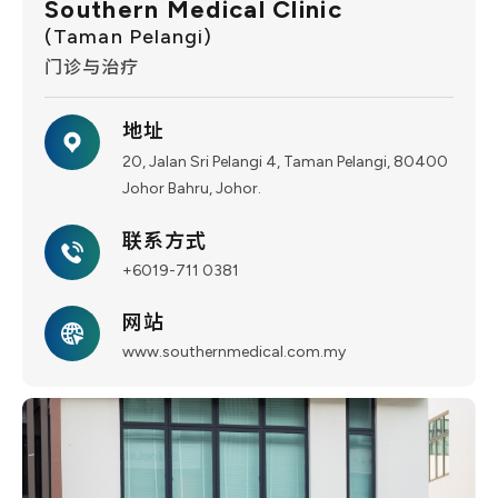
Southern Medical Clinic
(Taman Pelangi)
门诊与治疗
地址
20, Jalan Sri Pelangi 4, Taman Pelangi, 80400
Johor Bahru, Johor.
联系方式
+6019-711 0381
网站
www.southernmedical.com.my